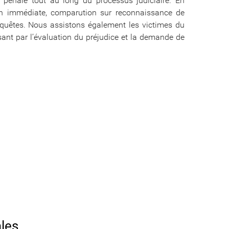
 pénale tout au long du processus judiciaire. En
tion immédiate, comparution sur reconnaissance de
equêtes. Nous assistons également les victimes du
ant par l’évaluation du préjudice et la demande de
ales