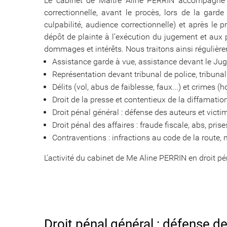
Le cabinet de Maître Aline PERRIN accompagne se
correctionnelle, avant le procès, lors de la gar
culpabilité, audience correctionnelle) et après 
dépôt de plainte à l’exécution du jugement et aux
dommages et intérêts. Nous traitons ainsi régulièr
Assistance garde à vue, assistance devant le Jug
Représentation devant tribunal de police, tribunal 
Délits (vol, abus de faiblesse, faux...) et crimes (h
Droit de la presse et contentieux de la diffamation
Droit pénal général : défense des auteurs et victi
Droit pénal des affaires : fraude fiscale, abs, prise
Contraventions : infractions au code de la route, 
L'activité du cabinet de Me Aline PERRIN en droit p
Droit pénal général : défense de