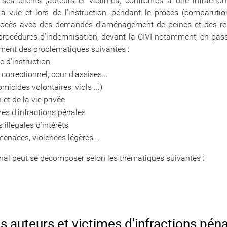
s clients (auteurs et victimes) confrontés à une infraction
de à vue et lors de l’instruction, pendant le procès (comparu
le procès avec des demandes d’aménagement de peines et des r
 procédures d’indemnisation, devant la CIVI notamment, en pass
ement des problématiques suivantes :
e d'instruction
correctionnel, cour d'assises...
omicides volontaires, viols ...)
 et de la vie privée
mes d'infractions pénales
s illégales d'intérêts
menaces, violences légères...
énal peut se décomposer selon les thématiques suivantes :
s auteurs et victimes d'infractions pén