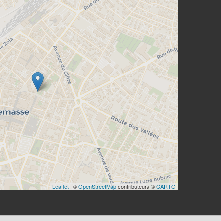
Leaflet
| ©
OpenStreetMap
contributeurs ©
CARTO