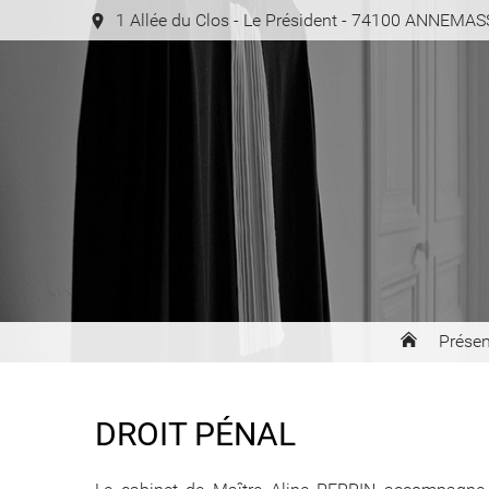
1 Allée du Clos - Le Président - 74100 ANNEMA
Présen
DROIT PÉNAL