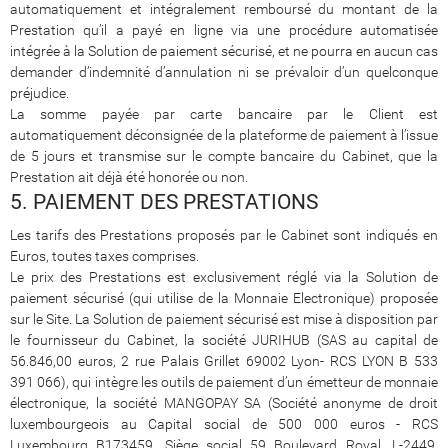
automatiquement et intégralement remboursé du montant de la
Prestation qu’il a payé en ligne via une procédure automatisée
intégrée à la Solution de paiement sécurisé, et ne pourra en aucun cas
demander d’indemnité d’annulation ni se prévaloir d’un quelconque
préjudice.
La somme payée par carte bancaire par le Client est
automatiquement déconsignée de la plateforme de paiement à l’issue
de 5 jours et transmise sur le compte bancaire du Cabinet, que la
Prestation ait déjà été honorée ou non.
5. PAIEMENT DES PRESTATIONS
Les tarifs des Prestations proposés par le Cabinet sont indiqués en
Euros, toutes taxes comprises.
Le prix des Prestations est exclusivement réglé via la Solution de
paiement sécurisé (qui utilise de la Monnaie Electronique) proposée
sur le Site. La Solution de paiement sécurisé est mise à disposition par
le fournisseur du Cabinet, la société JURIHUB (SAS au capital de
56.846,00 euros, 2 rue Palais Grillet 69002 Lyon- RCS LYON B 533
391 066), qui intègre les outils de paiement d’un émetteur de monnaie
électronique, la société MANGOPAY SA (Société anonyme de droit
luxembourgeois au Capital social de 500 000 euros - RCS
Luxembourg B173459, Siège social 59 Boulevard Royal, L-2449,