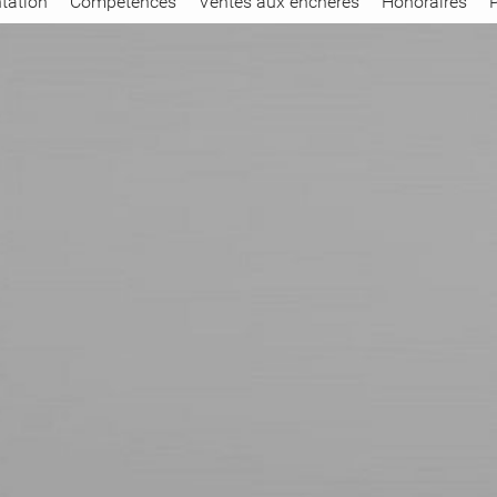
tation
Compétences
Ventes aux enchères
Honoraires